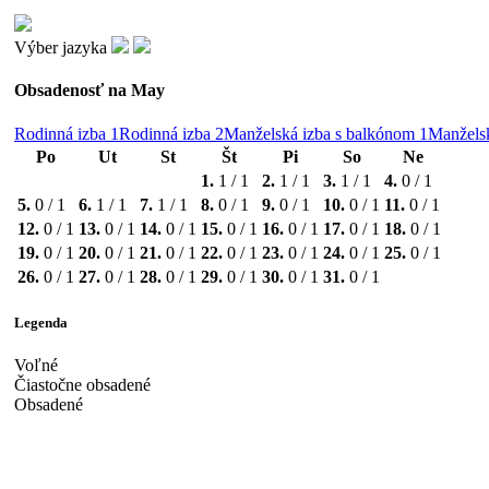
Výber jazyka
Obsadenosť na
May
Rodinná izba 1
Rodinná izba 2
Manželská izba s balkónom 1
Manželsk
Po
Ut
St
Št
Pi
So
Ne
1.
1 / 1
2.
1 / 1
3.
1 / 1
4.
0 / 1
5.
0 / 1
6.
1 / 1
7.
1 / 1
8.
0 / 1
9.
0 / 1
10.
0 / 1
11.
0 / 1
12.
0 / 1
13.
0 / 1
14.
0 / 1
15.
0 / 1
16.
0 / 1
17.
0 / 1
18.
0 / 1
19.
0 / 1
20.
0 / 1
21.
0 / 1
22.
0 / 1
23.
0 / 1
24.
0 / 1
25.
0 / 1
26.
0 / 1
27.
0 / 1
28.
0 / 1
29.
0 / 1
30.
0 / 1
31.
0 / 1
Legenda
Voľné
Čiastočne obsadené
Obsadené