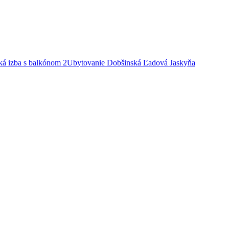
á izba s balkónom 2
Ubytovanie Dobšinská Ľadová Jaskyňa